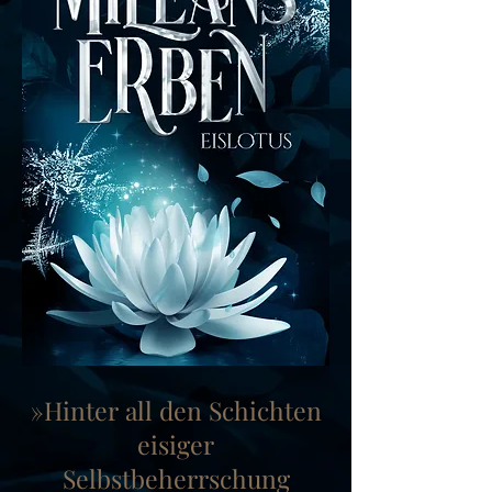
Mileans Erben Bd. 4
EISLOTUS
»Hinter all den Schichten
eisiger
Selbstbeherrschung