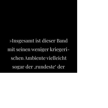
»Ins­gesamt ist dieser Band
mit seinen weniger kriegeri­
schen Ambiente viel­leicht
sogar der ‚rundeste‘ der
Tetra­logie und damit deren
ge­lungener Ab­schluss.«
amazon.de