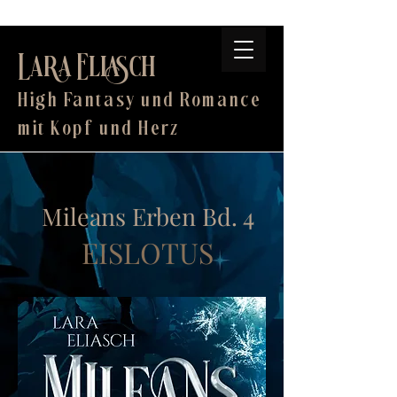
Lara Eliasch
High Fantasy und Romance
mit Kopf und Herz
Mileans Erben Bd. 4
EISLOTUS