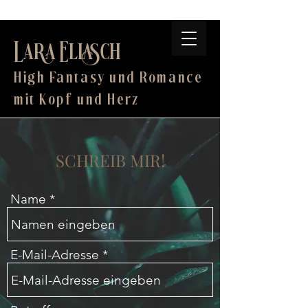
Lara Eliasch
High Fantasy und Romance
mit Kopf und Herz
SCHREIB MIR!
Name
E-Mail-Adresse