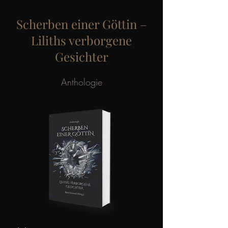
Scherben einer Göttin –
Liliths verborgene
Gesichter
Anthologie